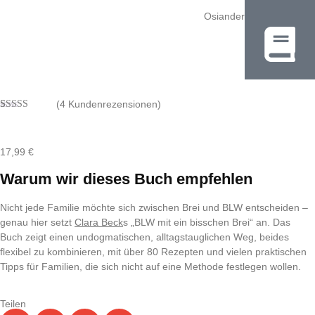
Osiander
(
4
Kundenrezensionen)
Bewertet
2
mit
4.50
von 5,
basierend
17,99
€
auf
Kundenbewertungen
Warum wir dieses Buch empfehlen
Nicht jede Familie möchte sich zwischen Brei und BLW entscheiden –
genau hier setzt
Clara Beck
s „BLW mit ein bisschen Brei“ an. Das
Buch zeigt einen undogmatischen, alltagstauglichen Weg, beides
flexibel zu kombinieren, mit über 80 Rezepten und vielen praktischen
Tipps für Familien, die sich nicht auf eine Methode festlegen wollen.
Teilen