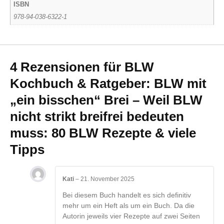
ISBN
978-94-038-6322-1
4 Rezensionen für
BLW
Kochbuch & Ratgeber: BLW mit
„ein bisschen“ Brei – Weil BLW
nicht strikt breifrei bedeuten
muss: 80 BLW Rezepte & viele
Tipps
Kati
–
21. November 2025
Bei diesem Buch handelt es sich definitiv
mehr um ein Heft als um ein Buch. Da die
Autorin jeweils vier Rezepte auf zwei Seiten