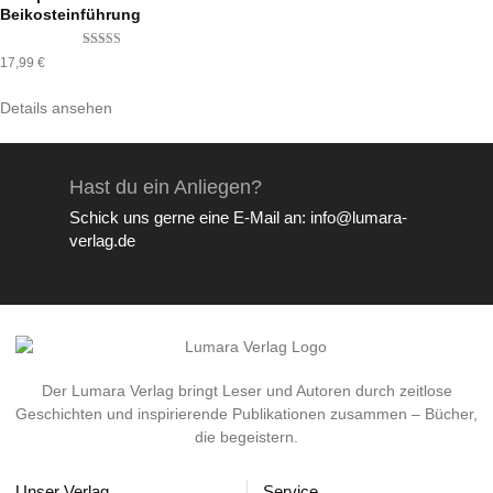
Beikosteinführung
Bewertet mit
17,99
€
5.00
von 5
Details ansehen
Hast du ein Anliegen?
Schick uns gerne eine E-Mail an: info@lumara-
verlag.de
Der Lumara Verlag bringt Leser und Autoren durch zeitlose
Geschichten und inspirierende Publikationen zusammen – Bücher,
die begeistern.
Unser Verlag
Service