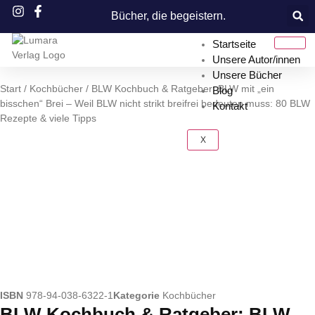
Bücher, die begeistern.
Startseite
Unsere Autor/innen
Unsere Bücher
Start
/
Kochbücher
/ BLW Kochbuch & Ratgeber: BLW mit „ein
Blog
bisschen“ Brei – Weil BLW nicht strikt breifrei bedeuten muss: 80 BLW
Kontakt
Rezepte & viele Tipps
X
ISBN
978-94-038-6322-1
Kategorie
Kochbücher
BLW Kochbuch & Ratgeber: BLW