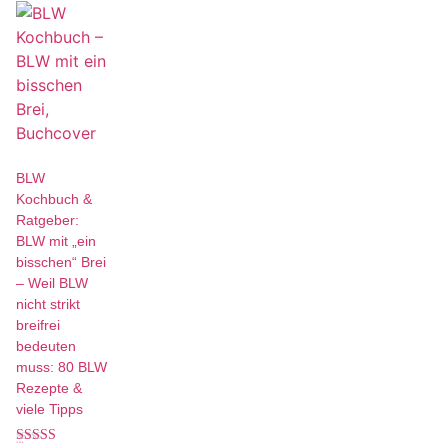
BLW
Kochbuch &
Ratgeber:
BLW mit „ein
bisschen“ Brei
– Weil BLW
nicht strikt
breifrei
bedeuten
muss: 80 BLW
Rezepte &
viele Tipps
17,99
€