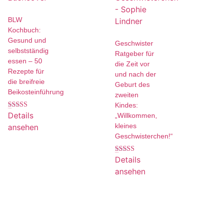
BLW
Kochbuch:
Gesund und
Geschwister
selbstständig
Ratgeber für
essen – 50
die Zeit vor
Rezepte für
und nach der
die breifreie
Geburt des
Beikosteinführung
zweiten
Kindes:
17,99
€
Details
Bewertet mit
„Willkommen,
5.00
kleines
ansehen
von 5
Geschwisterchen!“
19,99
€
Details
Bewertet mit
5.00
ansehen
von 5