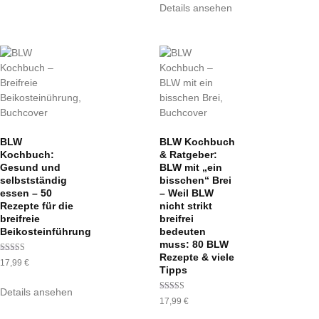
Details ansehen
BLW
BLW Kochbuch
Kochbuch:
& Ratgeber:
Gesund und
BLW mit „ein
selbstständig
bisschen“ Brei
essen – 50
– Weil BLW
Rezepte für die
nicht strikt
breifreie
breifrei
Beikosteinführung
bedeuten
muss: 80 BLW
Rezepte & viele
Bewertet mit
17,99
€
5.00
Tipps
von 5
Details ansehen
Bewertet
17,99
€
mit
4.50